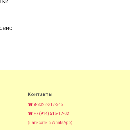
тки
ервис
Контакты
☎
8-3
022-217-345
☎
+7 (914) 515-17-02
(написать в WhatsApp)