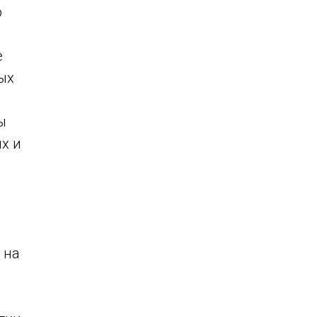
ю
е
ых
ы
х и
 на