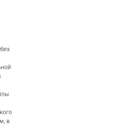
 без
ьной
й
йлы
кого
м, в