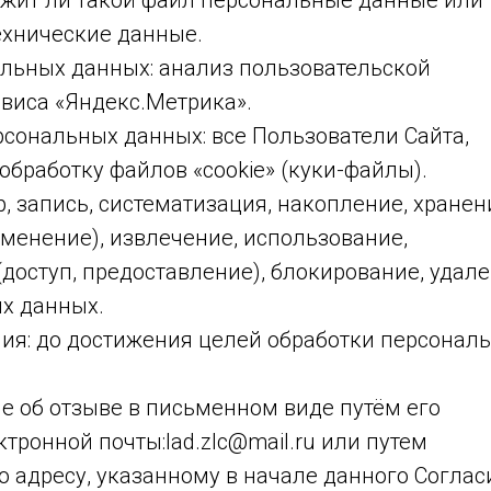
ержит ли такой файл персональные данные или
ехнические данные.
альных данных: анализ пользовательской
виса «Яндекс.Метрика».
рсональных данных: все Пользователи Сайта,
обработку файлов «cookie» (куки-файлы).
р, запись, систематизация, накопление, хранен
зменение), извлечение, использование,
доступ, предоставление), блокирование, удале
х данных.
ения: до достижения целей обработки персонал
ие об отзыве в письменном виде путём его
тронной почты:lad.zlc@mail.ru или путем
 адресу, указанному в начале данного Соглас