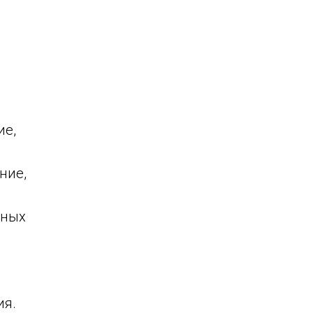
ие,
ние,
ьных
ия.